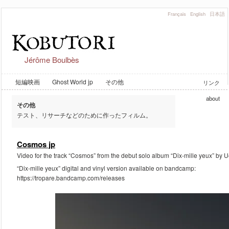
Français
English
日本語
Jérôme Boulbès
短編映画
Ghost World jp
その他
リンク
about
その他
テスト、リサーチなどのために作ったフィルム。
Cosmos jp
Video for the track “Cosmos” from the debut solo album “Dix-mille yeux” by
“Dix-mille yeux” digital and vinyl version available on bandcamp:
https://tropare.bandcamp.com/releases