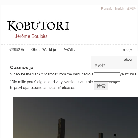
Français
English
日本語
Jérôme Boulbès
短編映画
Ghost World jp
その他
リンク
about
その他
Cosmos jp
Video for the track “Cosmos” from the debut solo album “Dix-mille yeux” by
“Dix-mille yeux” digital and vinyl version available on bandcamp:
https://tropare.bandcamp.com/releases
Archives
2026年1月
2023年2月
2019年9月
2019年8月
2018年8月
2018年6月