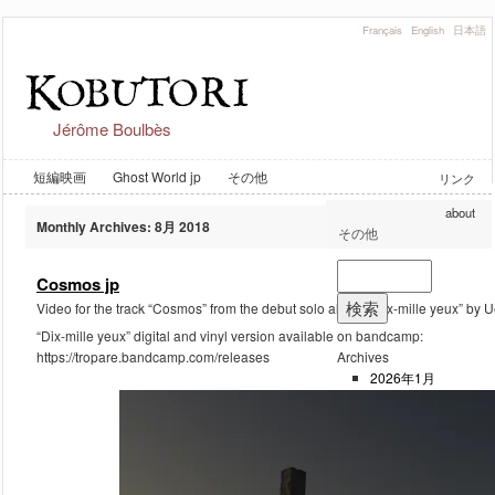
Français
English
日本語
Jérôme Boulbès
短編映画
Ghost World jp
その他
リンク
about
Monthly Archives:
8月 2018
その他
Cosmos jp
Video for the track “Cosmos” from the debut solo album “Dix-mille yeux” by
“Dix-mille yeux” digital and vinyl version available on bandcamp:
https://tropare.bandcamp.com/releases
Archives
2026年1月
2023年2月
2019年9月
2019年8月
2018年8月
2018年6月