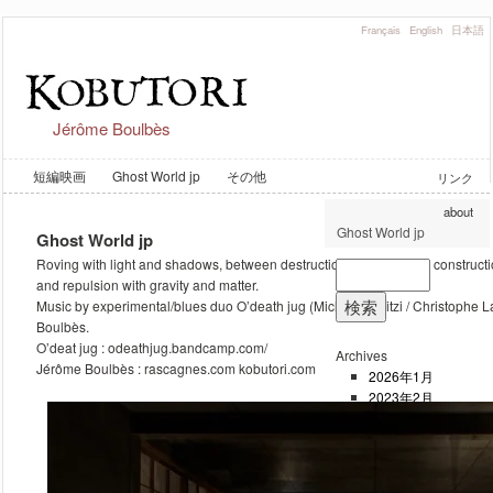
Français
English
日本語
Jérôme Boulbès
短編映画
Ghost World jp
その他
リンク
about
Ghost World jp
Ghost World jp
Roving with light and shadows, between destructions to come and constructio
and repulsion with gravity and matter.
Music by experimental/blues duo O’death jug (Michel Henritzi / Christophe 
Boulbès.
O’deat jug : odeathjug.bandcamp.com/
Archives
Jérôme Boulbès : rascagnes.com kobutori.com
2026年1月
2023年2月
2019年9月
2019年8月
2018年8月
2018年6月