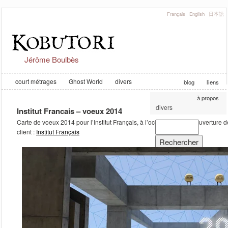
Français
English
日本語
Jérôme Boulbès
court métrages
Ghost World
divers
blog
liens
à propos
divers
Institut Francais – voeux 2014
Carte de voeux 2014 pour l’Institut Français, à l’occasion de la réouverture d
client :
Institut Français
Archives
janvier 2026
février 2023
août 2019
août 2018
juin 2018
juin 2016