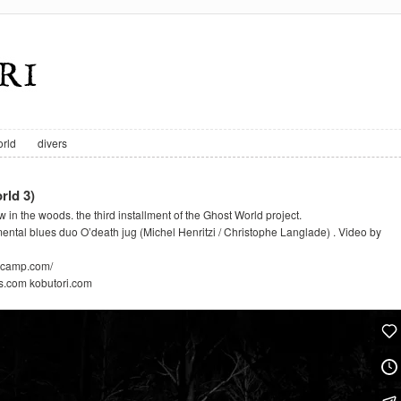
rld
divers
rld 3)
in the woods. the third installment of the Ghost World project.
mental blues duo O’death jug (Michel Henritzi / Christophe Langlade) . Video by
ndcamp.com/
s.com kobutori.com