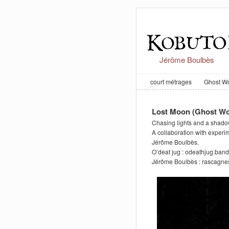
Jérôme Boulbès
court métrages
Ghost Wo
Lost Moon (Ghost Wo
Chasing lights and a shadow 
A collaboration with experi
Jérôme Boulbès.
O’deat jug : odeathjug.ba
Jérôme Boulbès : rascagne