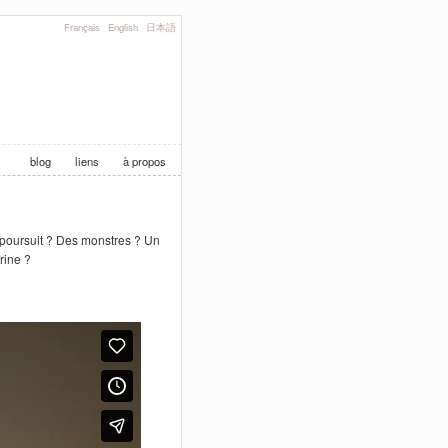
Français
English
日本語
blog
liens
à propos
la poursuit ? Des monstres ? Un
rine ?