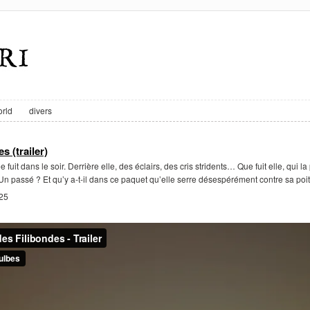
rld
divers
s (trailer)
fuit dans le soir. Derrière elle, des éclairs, des cris stridents… Que fuit elle, qui 
n passé ? Et qu’y a-t-il dans ce paquet qu’elle serre désespérément contre sa poit
025