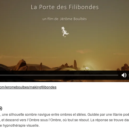
.com/jeromeboulbes/makingfilibondes
5)
, une silhouette sombre navigue entre ombres et stèles. Guidée par une litanie poét
ce, et descend vers l’Ombre sous l’Ombre, où tout se résout. La réponse se trouve 
Une hypnothérapie visuelle.