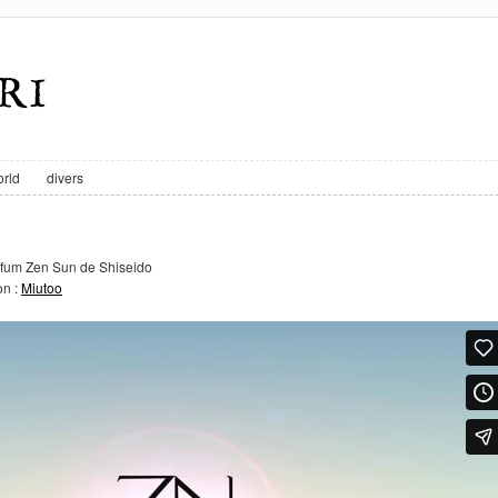
rld
divers
rfum Zen Sun de Shiseido
on :
Miutoo