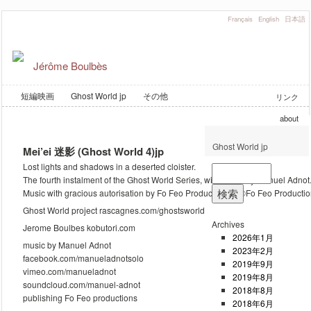
Français
English
日本語
Jérôme Boulbès
短編映画
Ghost World jp
その他
リンク
about
Ghost World jp
Mei’ei 迷影 (Ghost World 4)jp
Lost lights and shadows in a deserted cloister.
The fourth instalment of the Ghost World Series, with music by Manuel Adnot
Music with gracious autorisation by Fo Feo Productions – ©Fo Feo Productions
Ghost World project rascagnes.com/ghostsworld
Archives
Jerome Boulbes kobutori.com
2026年1月
music by Manuel Adnot
2023年2月
facebook.com/manueladnotsolo
2019年9月
vimeo.com/manueladnot
2019年8月
soundcloud.com/manuel-adnot
2018年8月
publishing Fo Feo productions
2018年6月