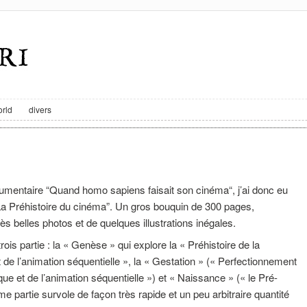
rld
divers
umentaire “Quand homo sapiens faisait son cinéma“, j’ai donc eu
e “La Préhistoire du cinéma”. Un gros bouquin de 300 pages,
rès belles photos et de quelques illustrations inégales.
 trois partie : la « Genèse »
qui explore la « Préhistoire de la
t de l’animation séquentielle », la « Gestation » (« Perfectionnement
que et de l’animation séquentielle ») et « Naissance » (« le Pré-
e partie survole de façon très rapide et un peu arbitraire quantité