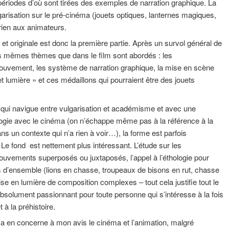
e périodes d’où sont tirées des exemples de narration graphique. La
garisation sur le pré-cinéma (jouets optiques, lanternes magiques,
 rien aux animateurs.
 et originale est donc la première partie. Après un survol général de
es mêmes thèmes que dans le film sont abordés : les
ouvement, les système de narration graphique, la mise en scène
t lumière » et ces médaillons qui pourraient être des jouets
 qui navigue entre vulgarisation et académisme et avec une
logie avec le cinéma (on n’échappe même pas à la référence à la
ns un contexte qui n’a rien à voir…), la forme est parfois
 Le fond est nettement plus intéressant. L’étude sur les
ouvements superposés ou juxtaposés, l’appel à l’éthologie pour
 d’ensemble (lions en chasse, troupeaux de bisons en rut, chasse
ise en lumière de composition complexes – tout cela justifie tout le
 absolument passionnant pour toute personne qui s’intéresse à la fois
 à la préhistoire.
t ça en concerne à mon avis le cinéma et l’animation, malgré