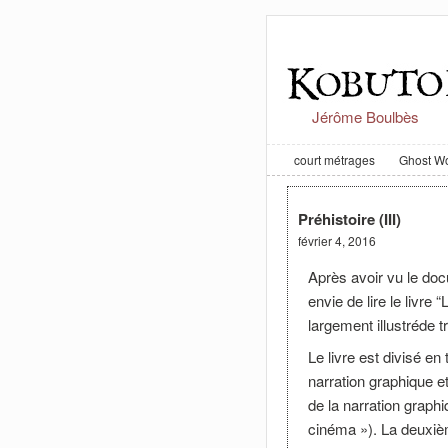
Jérôme Boulbès
court métrages
Ghost Wo
Préhistoire (III)
février 4, 2016
Après avoir vu le doc
envie de lire le livr
largement illustréde t
Le livre est divisé en
narration graphique e
de la narration graphi
cinéma »). La deuxièm